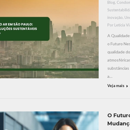
Blog
,
Condom
Sustentabili
inovaçāo
,
Un
Por
Leticia V
A Qualidade 
o Futuro Ne
qualidade do
atmosféricas
substâncias 
a…
Veja mais
O Futuro
Mudança