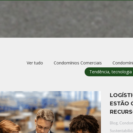
Ver tudo
Condomínios Comerciais
Condomíni
Tendência, tecnologia
LOGÍST
ESTÃO 
RECUR
Blog
,
Condom
Sustentabili