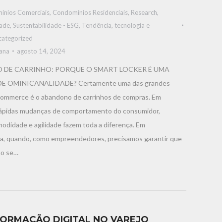
ínios Comerciais
,
Condomínios Residenciais
,
Research
,
dade
,
Sustentabilidade - ESG
,
Tendência, tecnologia e
categorized
iana
agosto 14, 2024
DE CARRINHO: PORQUE O SMART LOCKER É UMA
E OMINICANALIDADE? Certamente uma das grandes
commerce é o abandono de carrinhos de compras. Em
ápidas mudanças de comportamento do consumidor,
odidade e agilidade fazem toda a diferença. Em
da, quando, como empreendedores, precisamos garantir que
ão se…
ORMAÇÃO DIGITAL NO VAREJO