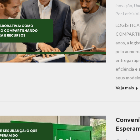
inovaçāo
,
Un
Por
Leticia V
LOGÍSTICA
COMPARTIL
anos, a logí
pelo aument
entrega rápi
eficiência 
seus modelo
Veja mais
Conveni
Esperam