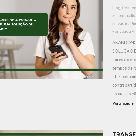
Blog
,
Condom
Sustentabili
inovaçāo
,
Un
Por
Leticia V
ABANDONO 
SOLUÇÃO D
dores do e-
tempos de r
oferecer com
contraparti
os custos n
Veja mais
TRANSF