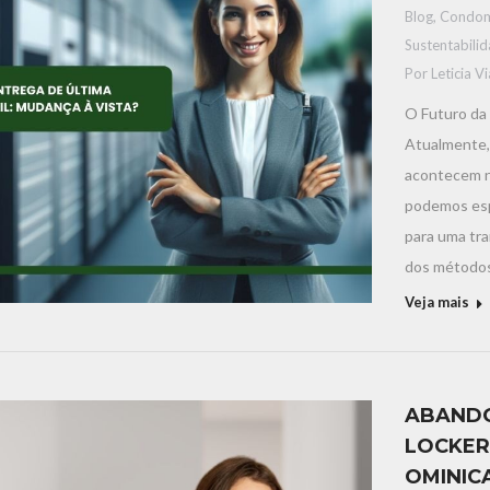
Blog
,
Condom
Sustentabili
Por
Leticia V
O Futuro da 
Atualmente, 
acontecem no
podemos esp
para uma tra
dos método
Veja mais
ABANDO
LOCKER
OMINIC