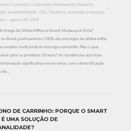
ínios Comerciais
,
Condomínios Residenciais
,
Research
,
dade
,
Sustentabilidade - ESG
,
Tendência, tecnologia e inovaçāo
iana
agosto 28, 2024
Entrega de Última Milha no Brasil: Mudança à Vista?
no Brasil, praticamente 100% das entregas de última milha
 modelo tradicional de entrega a domicílio. Mas o que
erar para os próximos 10 anos? As tendências apontam
nsformação significativa nesse setor, com a diversificação
s de…
NO DE CARRINHO: PORQUE O SMART
 É UMA SOLUÇÃO DE
ANALIDADE?