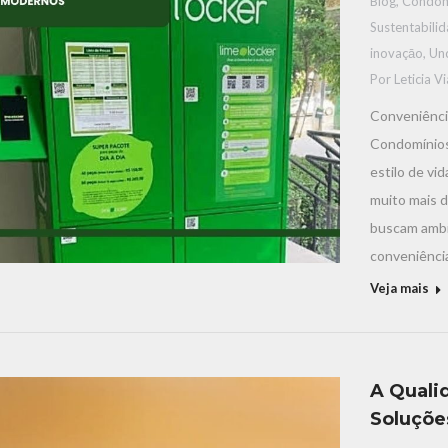
Blog
,
Condom
Sustentabili
inovaçāo
,
Un
Por
Leticia V
Conveniênci
Condomínios
estilo de v
muito mais d
buscam ambi
conveniência
Veja mais
A Quali
Soluções