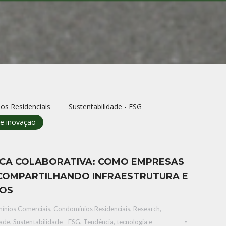
os Residenciais
Sustentabilidade - ESG
 e inovaçāo
ICA COLABORATIVA: COMO EMPRESAS
COMPARTILHANDO INFRAESTRUTURA E
SOS
ínios Comerciais
,
Condomínios Residenciais
,
Research
,
dade
,
Sustentabilidade - ESG
,
Tendência, tecnologia e