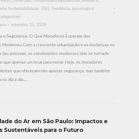
ínios Comerciais
,
Condomínios Residenciais
,
Research
,
dade
,
Sustentabilidade - ESG
,
Tendência, tecnologia e
categorized
iana
setembro 25, 2024
a e Segurança: O Que Moradores Esperam dos
 Modernos Com a crescente urbanização e as mudanças no
ida das pessoas, os condomínios modernos têm se tornado
o que apenas um local para morar. Hoje, os moradores
entes que ofereçam não apenas segurança, mas também
 no dia a dia.…
dade do Ar em São Paulo: Impactos e
 Sustentáveis ​​para o Futuro