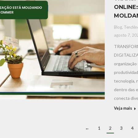
ONLINE
MOLDAN
Blog
,
Tendênc
agosto 7, 20
TRANSFORM
DIGITALIZ
organização 
produtividad
tecnologia, 
dentro das 
conecta div
Veja mais
←
1
2
3
4