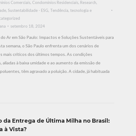
ínios Comerciais
,
Condomínios Residenciais
,
Research
,
dade
,
Sustentabilidade - ESG
,
Tendência, tecnologia e
categorized
iana
setembro 18, 2024
do Ar em São Paulo: Impactos e Soluções Sustentáveis ​​para
sta semana, o São Paulo enfrenta um dos cenários de
s mais críticos dos últimos tempos. As condições
, aliadas à baixa umidade e ao aumento da emissão de
poluentes, têm agravado a poluição. A cidade, já habituada
 da Entrega de Última Milha no Brasil:
 à Vista?