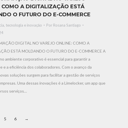
: COMO A DIGITALIZAÇÃO ESTÁ
DO O FUTURO DO E-COMMERCE
ia, tecnologia e inovaçāo
Por
Rosana Santiago
24
AÇÃO DIGITAL NO VAREJO ONLINE: COMO A
AÇÃO ESTÁ MOLDANDO O FUTURO DO E-COMMERCE A
no ambiente corporativo é essencial para garantir a
e e a eficiência dos colaboradores. Com o avanço da
novas soluções surgem para facilitar a gestão de serviços
empresas. Uma dessas inovações é a Limelocker, um app que
ersos serviços…
5
6
→