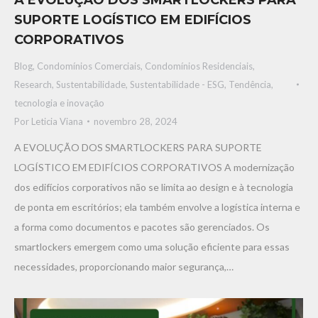
A EVOLUÇÃO DOS SMARTLOCKERS PARA
SUPORTE LOGÍSTICO EM EDIFÍCIOS
CORPORATIVOS
Blog
,
Condomínios Comerciais
,
Condomínios Residenciais
,
Research
,
Sustentabilidade
,
Sustentabilidade - ESG
,
Tendência,
tecnologia e inovaçāo
Por
Leticia Viana
novembro 28, 2024
A EVOLUÇÃO DOS SMARTLOCKERS PARA SUPORTE
LOGÍSTICO EM EDIFÍCIOS CORPORATIVOS A modernização
dos edifícios corporativos não se limita ao design e à tecnologia
de ponta em escritórios; ela também envolve a logística interna e
a forma como documentos e pacotes são gerenciados. Os
smartlockers emergem como uma solução eficiente para essas
necessidades, proporcionando maior segurança,…