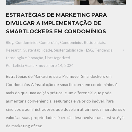
ESTRATÉGIAS DE MARKETING PARA
DIVULGAR A IMPLEMENTAÇÃO DE
SMARTLOCKERS EM CONDOMÍNIOS
Blog
,
Condomínios Comerciais
,
Condomínios Residenciais
,
Research
,
Sustentabilidade
,
Sustentabilidade - ESG
,
Tendência,
tecnologia e inovaçāo
,
Uncategorized
Por
Leticia Viana
novembro 14, 2024
Estratégias de Marketing para Promover Smartlockers em
Condomínios A instalação de smartlockers em condomínios é
mais do que uma adição prática; é um diferencial que pode
aumentar a conveniência, segurança e valor do imóvel. Para
síndicos e administradores que desejam atrair novos moradores e
valorizar suas propriedades, é crucial desenvolver uma estratégia
de marketing eficaz.…