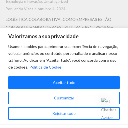
tecnologia e inovaçāo
,
Uncategorized
Por
Leticia Viana
outubro 4, 2024
LOGÍSTICA COLABORATIVA: COMO EMPRESAS ESTÃO
COMPARTILHANDO INFRAESTRUTURA E RECURSOS Nos
últimos anos, a logística tem passado por grandes
Valorizamos a sua privacidade
transformações, impulsionada pelo aumento do e-commerce e
Usamos cookies para aprimorar sua experiência de navegação,
pelas exigências dos consumidores por entrega rápida,
veicular anúncios ou conteúdo personalizado e analisar nosso
flexibilidade e rastreamento eficiente. A busca por maior
tráfego. Ao clicar em "Aceitar tudo", você concorda com o uso
de cookies.
Politica de Cookie
eficiência e sustentabilidade também tem forçado empresas a
repensar seus modelos operacionais, especialmente diante de…
Aceitar tudo
Customizar
1
2
3
→
Rejeitar tudo