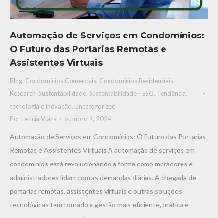
Automação de Serviços em Condomínios:
O Futuro das Portarias Remotas e
Assistentes Virtuais
Blog
,
Condomínios Comerciais
,
Condomínios Residenciais
,
Research
,
Sustentabilidade
,
Sustentabilidade - ESG
,
Tendência,
tecnologia e inovaçāo
,
Uncategorized
Por
Leticia Viana
outubro 9, 2024
Automação de Serviços em Condomínios: O Futuro das Portarias
Remotas e Assistentes Virtuais A automação de serviços em
condomínios está revolucionando a forma como moradores e
administradores lidam com as demandas diárias. A chegada de
portarias remotas, assistentes virtuais e outras soluções
tecnológicas tem tornado a gestão mais eficiente, prática e