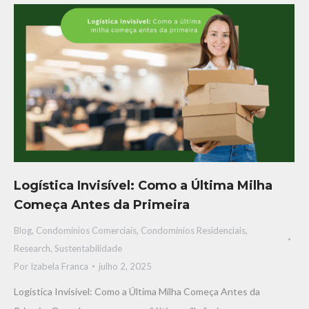
Logística Invisível: Como a Última Milha
Começa Antes da Primeira
Blog
,
Condomínios Comerciais
,
Condomínios Residenciais
,
Research
,
Sustentabilidade
Por
Izabela Franca
julho 2, 2025
Logística Invisível: Como a Última Milha Começa Antes da