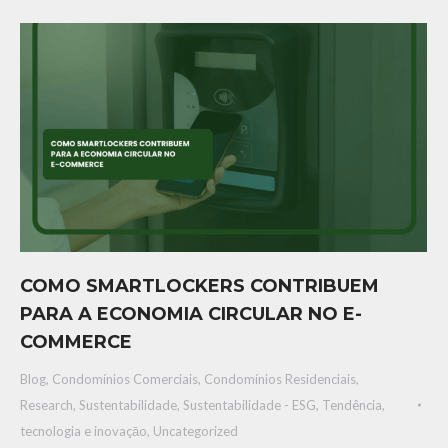
COMO SMARTLOCKERS CONTRIBUEM
PARA A ECONOMIA CIRCULAR NO E-
COMMERCE
Blog
,
Condomínios Comerciais
,
Condomínios Residenciais
,
Research
,
Sustentabilidade
,
Sustentabilidade - ESG
,
Tendência,
tecnologia e inovaçāo
,
Uncategorized