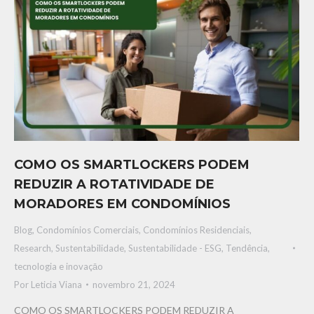
COMO OS SMARTLOCKERS PODEM
REDUZIR A ROTATIVIDADE DE
MORADORES EM CONDOMÍNIOS
Blog
,
Condomínios Comerciais
,
Condomínios Residenciais
,
Research
,
Sustentabilidade
,
Sustentabilidade - ESG
,
Tendência,
tecnologia e inovaçāo
Por
Leticia Viana
novembro 21, 2024
COMO OS SMARTLOCKERS PODEM REDUZIR A