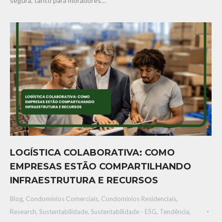
segura, tanto para moradores…
LOGÍSTICA COLABORATIVA: COMO
EMPRESAS ESTÃO COMPARTILHANDO
INFRAESTRUTURA E RECURSOS
Blog
,
Condomínios Comerciais
,
Condomínios Residenciais
,
Research
,
Sustentabilidade
,
Sustentabilidade - ESG
,
Tendência,