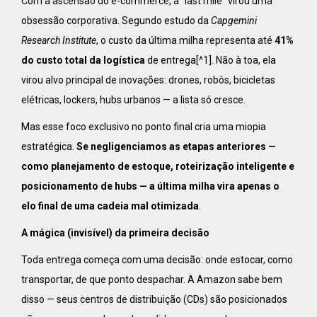
Com a ascensão do e-commerce, a “last mile” virou uma
obsessão corporativa. Segundo estudo da
Capgemini
Research Institute
, o custo da última milha representa até
41%
do custo total da logística
de entrega[^1]. Não à toa, ela
virou alvo principal de inovações: drones, robôs, bicicletas
elétricas, lockers, hubs urbanos — a lista só cresce.
Mas esse foco exclusivo no ponto final cria uma miopia
estratégica.
Se negligenciamos as etapas anteriores —
como planejamento de estoque, roteirização inteligente e
posicionamento de hubs — a última milha vira apenas o
elo final de uma cadeia mal otimizada
.
A mágica (invisível) da primeira decisão
Toda entrega começa com uma decisão: onde estocar, como
transportar, de que ponto despachar. A Amazon sabe bem
disso — seus centros de distribuição (CDs) são posicionados