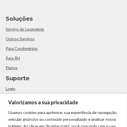
.
Soluçōes
Serviço de Lavanderia
Outros Serviços
Para Condomínios
Para RH
Planos
Suporte
Login
Baixe o aplicativo
Valorizamos a sua privacidade
contato@limelocker.com.br
Usamos cookies para aprimorar sua experiência de navegação,
veicular anúncios ou conteúdo personalizado e analisar nosso
(11) 3522-5463
tráfego. Ao clicar em "Aceitar tudo", você concorda com o uso