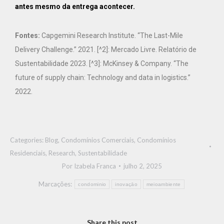
antes mesmo da entrega acontecer.
Fontes:
Capgemini Research Institute. “The Last-Mile
Delivery Challenge.” 2021. [^2]: Mercado Livre. Relatório de
Sustentabilidade 2023. [^3]: McKinsey & Company. “The
future of supply chain: Technology and data in logistics.”
2022.
Categories:
Blog
,
Condomínios Comerciais
,
Condomínios
Residenciais
,
Research
,
Sustentabilidade
Por
Izabela Franca
julho 2, 2025
Marcações:
condominio
inovaçāo
meioambiente
Share this post