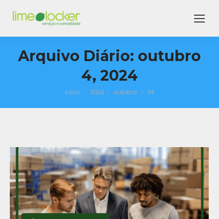
Arquivo Diário:
outubro
4, 2024
Início
2024
outubro
04
Você está aqui: