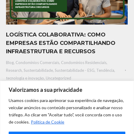
LOGÍSTICA COLABORATIVA: COMO
EMPRESAS ESTÃO COMPARTILHANDO
INFRAESTRUTURA E RECURSOS
Blog
,
Condomínios Comerciais
,
Condomínios Residenciais
,
Research
,
Sustentabilidade
,
Sustentabilidade - ESG
,
Tendência,
tecnologia e inovaçāo
,
Uncategorized
Por
Leticia Viana
outubro 4, 2024
Valorizamos a sua privacidade
LOGÍSTICA COLABORATIVA: COMO EMPRESAS ESTÃO
Usamos cookies para aprimorar sua experiência de navegação,
COMPARTILHANDO INFRAESTRUTURA E RECURSOS Nos
veicular anúncios ou conteúdo personalizado e analisar nosso
últimos anos, a logística tem passado por grandes
tráfego. Ao clicar em "Aceitar tudo", você concorda com o uso
de cookies.
Politica de Cookie
transformações, impulsionada pelo aumento do e-commerce e
pelas exigências dos consumidores por entrega rápida,