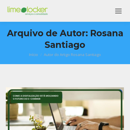
Arquivo de Autor:
Rosana
Santiago
Início
Autor do Artigo Rosana Santiago
Você está aqui: