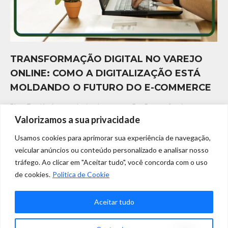
TRANSFORMAÇÃO DIGITAL NO VAREJO
ONLINE: COMO A DIGITALIZAÇÃO ESTÁ
MOLDANDO O FUTURO DO E-COMMERCE
Blog
,
Tendência, tecnologia e inovaçāo
Por
Rosana Santiago
Valorizamos a sua privacidade
agosto 7, 2024
Usamos cookies para aprimorar sua experiência de navegação,
TRANSFORMAÇÃO DIGITAL NO VAREJO ONLINE: COMO A
veicular anúncios ou conteúdo personalizado e analisar nosso
DIGITALIZAÇÃO ESTÁ MOLDANDO O FUTURO DO E-
tráfego. Ao clicar em "Aceitar tudo", você concorda com o uso
COMMERCE A organização no ambiente corporativo é essencial
de cookies.
Politica de Cookie
para garantir a produtividade e a eficiência dos colaboradores.
Com o avanço da tecnologia, novas soluções surgem para facilitar
Aceitar tudo
a gestão de serviços dentro das empresas. Uma dessas
inovações é a Limelocker, um app que conecta diversos serviços…