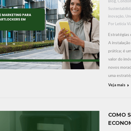
Blog
,
Condom
Sustentabili
inovaçāo
,
Un
Por
Leticia V
Estratégias
A instalaçã
prática; é u
valor do imó
novos morado
uma estratég
Veja mais
COMO S
ECONOM