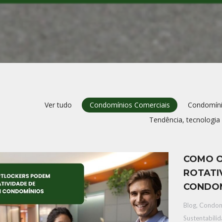
Ver tudo
Condomínios Comerciais
Condomíni
Tendência, tecnologia
COMO O
ROTATI
CONDOM
Blog
,
Condom
Sustentabili