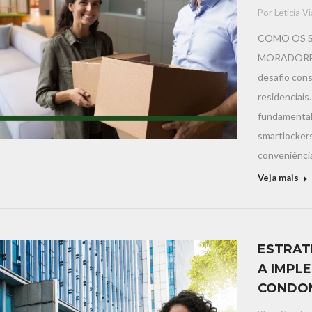
Por
Leticia V
COMO OS S
MORADORES 
desafio cons
residenciais
fundamental 
smartlocker
conveniênci
Veja mais
ESTRAT
A IMPL
CONDOM