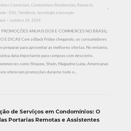
ínios Comerciais
,
Condomínios Residenciais
,
Research
,
dade - ESG
,
Tendência, tecnologia e inovaçāo
iana
outubro 24, 2024
S PROMOÇÕES ANUAIS DOS E-COMMERCES NO BRASIL:
E DICAS Com a Black Friday chegando, os consumidores
 preparar para aproveitar as melhores ofertas. No entanto,
a única data importante para compras com desconto.
ommerces como Shopee, Shein, Magazine Luiza, Americanas
ivre oferecem promoções durante todo o…
ão de Serviços em Condomínios: O
das Portarias Remotas e Assistentes