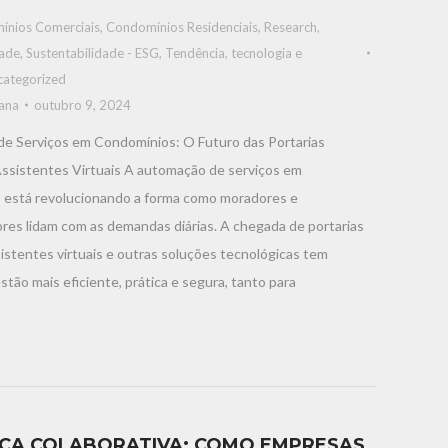
ínios Comerciais
,
Condomínios Residenciais
,
Research
,
dade
,
Sustentabilidade - ESG
,
Tendência, tecnologia e
categorized
iana
outubro 9, 2024
e Serviços em Condomínios: O Futuro das Portarias
ssistentes Virtuais A automação de serviços em
 está revolucionando a forma como moradores e
res lidam com as demandas diárias. A chegada de portarias
istentes virtuais e outras soluções tecnológicas tem
stão mais eficiente, prática e segura, tanto para
ICA COLABORATIVA: COMO EMPRESAS