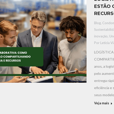
ESTÃO 
RECUR
Blog
,
Condom
Sustentabili
inovaçāo
,
Un
Por
Leticia V
LOGÍSTICA
COMPARTIL
anos, a logí
pelo aument
entrega rápi
eficiência 
seus modelo
Veja mais