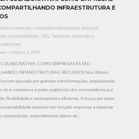
COMPARTILHANDO INFRAESTRUTURA E
SOS
ínios Comerciais
,
Condomínios Residenciais
,
Research
,
dade
,
Sustentabilidade - ESG
,
Tendência, tecnologia e
categorized
iana
outubro 4, 2024
 COLABORATIVA: COMO EMPRESAS ESTÃO
HANDO INFRAESTRUTURA E RECURSOS Nos últimos
stica tem passado por grandes transformações, impulsionada
o do e-commerce e pelas exigências dos consumidores por
da, flexibilidade e rastreamento eficiente. A busca por maior
e sustentabilidade também tem forçado empresas a repensar
s operacionais, especialmente diante de…