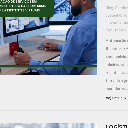
Blog
,
Condom
Sustentabili
inovaçāo
,
Un
Por
Leticia V
Automação d
Remotas e A
condomínios
administrado
remotas, ass
tornado a ge
moradores…
Veja mais
LOGÍST