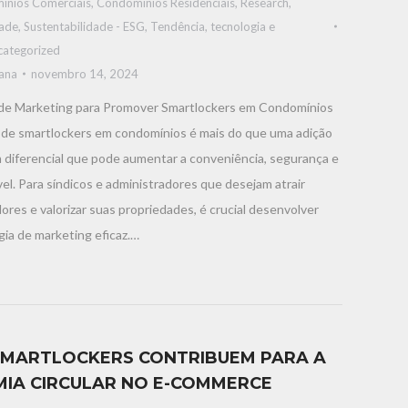
ínios Comerciais
,
Condomínios Residenciais
,
Research
,
dade
,
Sustentabilidade - ESG
,
Tendência, tecnologia e
categorized
iana
novembro 14, 2024
 de Marketing para Promover Smartlockers em Condomínios
o de smartlockers em condomínios é mais do que uma adição
m diferencial que pode aumentar a conveniência, segurança e
vel. Para síndicos e administradores que desejam atrair
res e valorizar suas propriedades, é crucial desenvolver
ia de marketing eficaz.…
MARTLOCKERS CONTRIBUEM PARA A
IA CIRCULAR NO E-COMMERCE