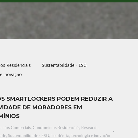
os Residenciais
Sustentabilidade - ESG
 e inovaçāo
S SMARTLOCKERS PODEM REDUZIR A
VIDADE DE MORADORES EM
ÍNIOS
ínios Comerciais
,
Condomínios Residenciais
,
Research
,
dade
,
Sustentabilidade - ESG
,
Tendência, tecnologia e inovaçāo