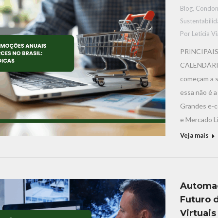
Blog
,
Condom
Sustentabili
Por
Leticia V
PRINCIPAI
CALENDÁRIO 
começam a se
essa não é 
Grandes e-c
e Mercado L
Veja mais
Automaç
Futuro 
Virtuais