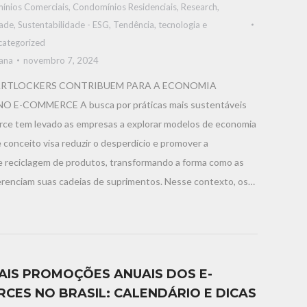
ínios Comerciais
,
Condomínios Residenciais
,
Research
,
dade
,
Sustentabilidade - ESG
,
Tendência, tecnologia e
categorized
iana
novembro 7, 2024
RTLOCKERS CONTRIBUEM PARA A ECONOMIA
O E-COMMERCE A busca por práticas mais sustentáveis
ce tem levado as empresas a explorar modelos de economia
se conceito visa reduzir o desperdício e promover a
 e reciclagem de produtos, transformando a forma como as
renciam suas cadeias de suprimentos. Nesse contexto, os…
PAIS PROMOÇÕES ANUAIS DOS E-
CES NO BRASIL: CALENDÁRIO E DICAS