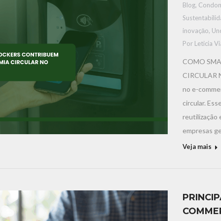
Blog
,
Condom
Sustentabili
inovaçāo
,
Un
Por
Leticia V
COMO SMA
CIRCULAR N
no e-commer
circular. Es
reutilização
empresas ge
Veja mais
PRINCI
COMMER