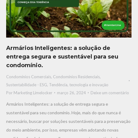
Armários Inteligentes: a solução de
entrega segura e sustentável para seu
condomínio.
Condomínios Comerciais
,
Condomínios Residenciais
,
Sustentabilidade - ESG
,
Tendência, tecnologia e inovaçāo
Por
Marketing Limelocker
março 26, 2024
Deixe um comentário
Armários Inteligentes: a solução de entrega segura e
sustentável para seu condomínio. Hoje, mais do que nunca é
necessário, buscar por soluções sustentáveis para a preservação
do meio ambiente, por isso, empresas vêm adotando novas