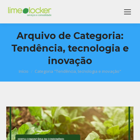
Arquivo de Categoria:
Tendência, tecnologia e
inovaçāo
Início
Categoria "Tendência, tecnologia e inovaçāo"
Você está aqui: