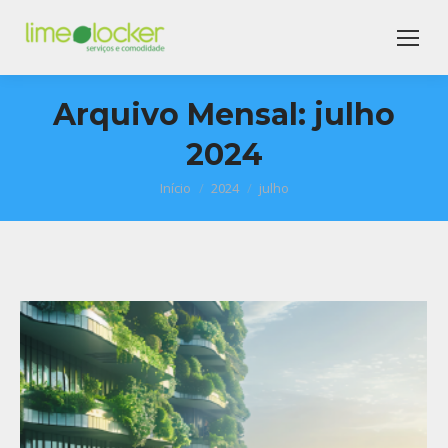
Arquivo Mensal:
julho
2024
Início
2024
julho
Você está aqui: