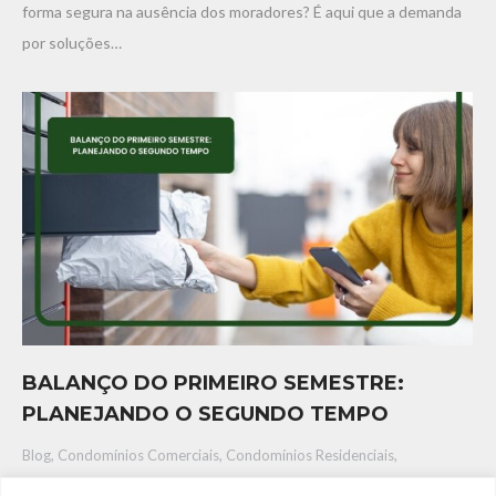
forma segura na ausência dos moradores? É aqui que a demanda
por soluções…
BALANÇO DO PRIMEIRO SEMESTRE:
PLANEJANDO O SEGUNDO TEMPO
Blog
,
Condomínios Comerciais
,
Condomínios Residenciais
,
Research
,
Sustentabilidade
,
Sustentabilidade - ESG
,
Tendência,