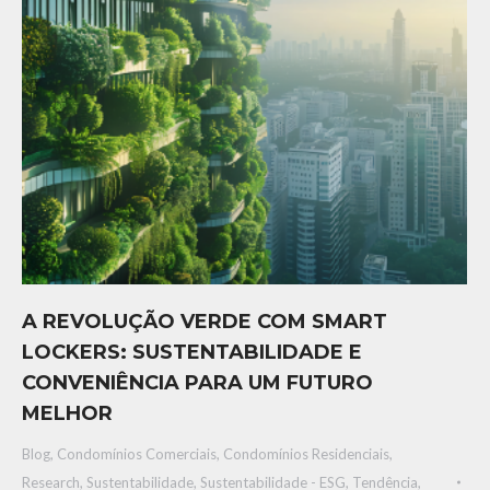
A REVOLUÇÃO VERDE COM SMART
LOCKERS: SUSTENTABILIDADE E
CONVENIÊNCIA PARA UM FUTURO
MELHOR
Blog
,
Condomínios Comerciais
,
Condomínios Residenciais
,
Research
,
Sustentabilidade
,
Sustentabilidade - ESG
,
Tendência,