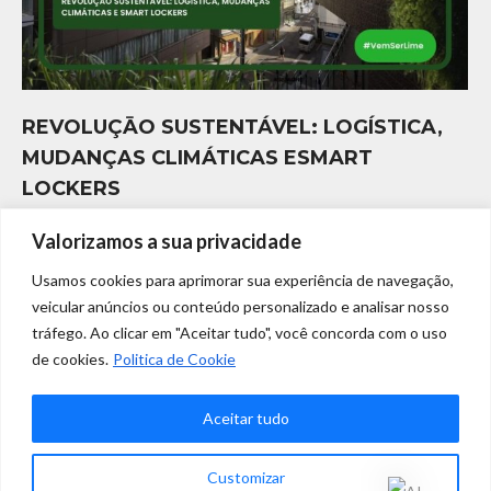
REVOLUÇĀO SUSTENTÁVEL: LOGÍSTICA,
MUDANÇAS CLIMÁTICAS ESMART
LOCKERS
Sustentabilidade
,
Sustentabilidade - ESG
Valorizamos a sua privacidade
Por
Marketing Limelocker
abril 12, 2024
Usamos cookies para aprimorar sua experiência de navegação,
REVOLUÇĀO SUSTENTÁVEL: LOGÍSTICA, MUDANÇAS
veicular anúncios ou conteúdo personalizado e analisar nosso
CLIMÁTICAS E SMART LOCKERS Diante das preocupações
tráfego. Ao clicar em "Aceitar tudo", você concorda com o uso
de cookies.
Politica de Cookie
ambientais urgentes, a indústria da logística enfrenta um
momento crítico em que a sustentabilidade e a eficiência devem
Aceitar tudo
convergir. As mudanças climáticas, com seu impacto inegável nos
padrões climáticos globais e nos ecossistemas, exigem ação
Customizar
imediata. Em meio a esses desafios, os smart lockers…