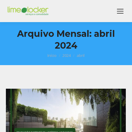
Arquivo Mensal:
abril
2024
Início
2024
abril
Você está aqui: