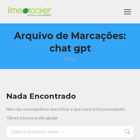
Arquivo de Marcações:
chat gpt
Início
Você está aqui:
Nada Encontrado
Nós não conseguimos encontrar o que você está procurando.
Talvez a busca pode ajudar.