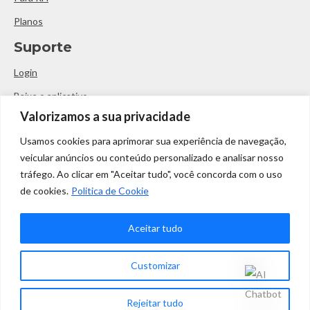
Planos
Suporte
Login
Baixe o aplicativo
Valorizamos a sua privacidade
contato@limelocker.com.br
Usamos cookies para aprimorar sua experiência de navegação,
veicular anúncios ou conteúdo personalizado e analisar nosso
(11) 3522-5463
tráfego. Ao clicar em "Aceitar tudo", você concorda com o uso
Horário de atendimento:
de cookies.
Politica de Cookie
Segunda a Sexta das 09h às 18h
Siga-nos
Aceitar tudo
Customizar
©
Limelocker 2021
-
Todos os direitos reservados
.
Rejeitar tudo