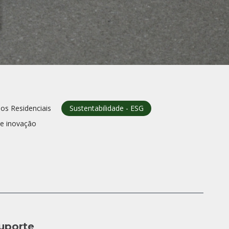
os Residenciais
Sustentabilidade - ESG
 e inovaçāo
uporte