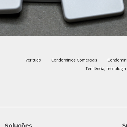
Ver tudo
Condomínios Comerciais
Condomíni
Tendência, tecnologia
Soluçōes
S